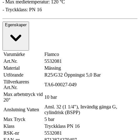
- Max medietemperatur: 120 °C
- Tryckklass: PN 16
Egenskaper
Varumärke
Flamco
Art.Nr.
5532081
Material
Mässing
Utförande
R25/G32 Öppningst 5,0 Bar
Tillverkarens
TA6-00027-049
Art.Nr.
Max arbetstryck vid
10 bar
20°
Ansl. 32 (1 1/4"), Invändig gänga G,
Anslutning Vatten
cylindrisk (BSPP)
Max Tryck
5 bar
Klass
Tryckklass PN 16
RSK-nr
5532081
EAN-nr
8712874270497