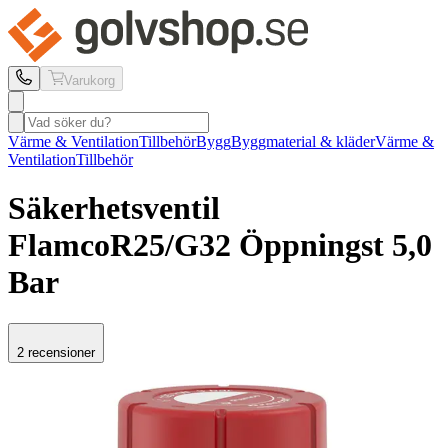
Varukorg
Värme & Ventilation
Tillbehör
Bygg
Byggmaterial & kläder
Värme &
Ventilation
Tillbehör
Säkerhetsventil
Flamco
R25/G32 Öppningst 5,0
Bar
2 recensioner