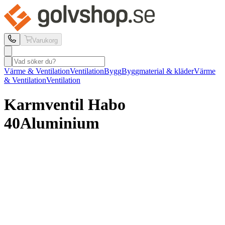
Varukorg
Värme & Ventilation
Ventilation
Bygg
Byggmaterial & kläder
Värme
& Ventilation
Ventilation
Karmventil Habo
40
Aluminium