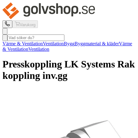
Varukorg
Värme & Ventilation
Ventilation
Bygg
Byggmaterial & kläder
Värme
& Ventilation
Ventilation
Presskoppling LK Systems
Rak
koppling inv.gg