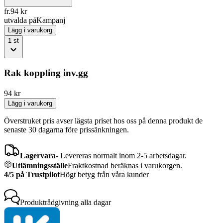
fr.
94
kr
utvalda på
Kampanj
Lägg i varukorg
1
st
Rak koppling inv.gg
94
kr
Lägg i varukorg
Överstruket pris avser lägsta priset hos oss på denna produkt de
senaste 30 dagarna före prissänkningen.
Lagervara
-
Levereras normalt inom 2-5 arbetsdagar.
Utlämningsställe
Fraktkostnad beräknas i varukorgen.
4/5 på Trustpilot
Högt betyg från våra kunder
Produktrådgivning
alla dagar