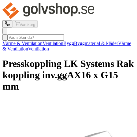
Varukorg
Värme & Ventilation
Ventilation
Bygg
Byggmaterial & kläder
Värme
& Ventilation
Ventilation
Presskoppling LK Systems
Rak
koppling inv.gg
AX16 x G15
mm