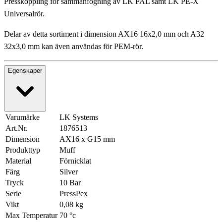
Presskoppling för sammanfogning av LK PAL samt LK PE-X
Universalrör.
Delar av detta sortiment i dimension AX16 16x2,0 mm och A32
32x3,0 mm kan även användas för PEM-rör.
Egenskaper
Varumärke
LK Systems
Art.Nr.
1876513
Dimension
AX16 x G15 mm
Produkttyp
Muff
Material
Förnicklat
Färg
Silver
Tryck
10 Bar
Serie
PressPex
Vikt
0,08 kg
Max Temperatur
70 °c