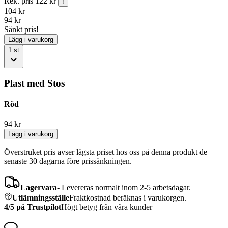
Rek. pris
122 kr
!
104
kr
94
kr
Sänkt pris!
Lägg i varukorg
1
st
Plast med Stos
Röd
94
kr
Lägg i varukorg
Överstruket pris avser lägsta priset hos oss på denna produkt de
senaste 30 dagarna före prissänkningen.
Lagervara
-
Levereras normalt inom 2-5 arbetsdagar.
Utlämningsställe
Fraktkostnad beräknas i varukorgen.
4/5 på Trustpilot
Högt betyg från våra kunder