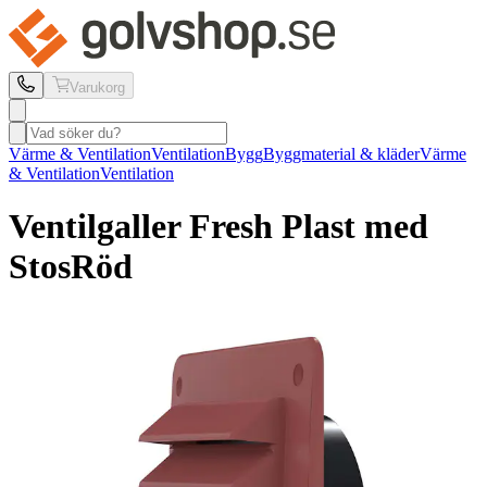
Varukorg
Värme & Ventilation
Ventilation
Bygg
Byggmaterial & kläder
Värme
& Ventilation
Ventilation
Ventilgaller Fresh
Plast med
Stos
Röd