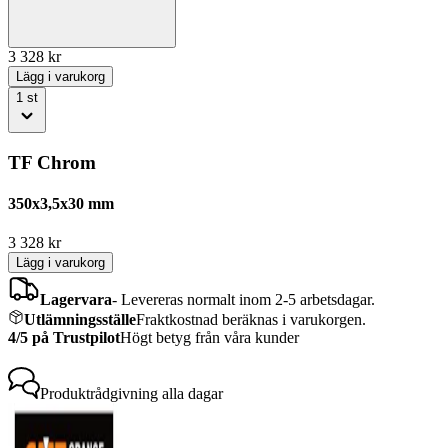
3 328
kr
Lägg i varukorg
1
st
TF Chrom
350x3,5x30 mm
3 328
kr
Lägg i varukorg
Lagervara
-
Levereras normalt inom 2-5 arbetsdagar.
Utlämningsställe
Fraktkostnad beräknas i varukorgen.
4/5 på Trustpilot
Högt betyg från våra kunder
Produktrådgivning
alla dagar