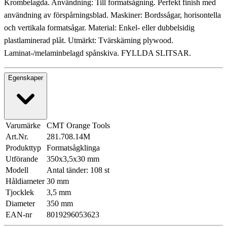
Krombelagda. Användning: Till formatsågning. Perfekt finish med
användning av förspårningsblad. Maskiner: Bordssågar, horisontella
och vertikala formatsågar. Material: Enkel- eller dubbelsidig
plastlaminerad plåt. Utmärkt: Tvärskärning plywood.
Laminat-/melaminbelagd spånskiva. FYLLDA SLITSAR.
Egenskaper
Varumärke
CMT Orange Tools
Art.Nr.
281.708.14M
Produkttyp
Formatsågklinga
Utförande
350x3,5x30 mm
Modell
Antal tänder: 108 st
Håldiameter
30 mm
Tjocklek
3,5 mm
Diameter
350 mm
EAN-nr
8019296053623