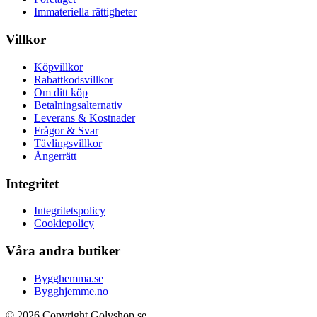
Immateriella rättigheter
Villkor
Köpvillkor
Rabattkodsvillkor
Om ditt köp
Betalningsalternativ
Leverans & Kostnader
Frågor & Svar
Tävlingsvillkor
Ångerrätt
Integritet
Integritetspolicy
Cookiepolicy
Våra andra butiker
Bygghemma.se
Bygghjemme.no
© 2026 Copyright Golvshop.se