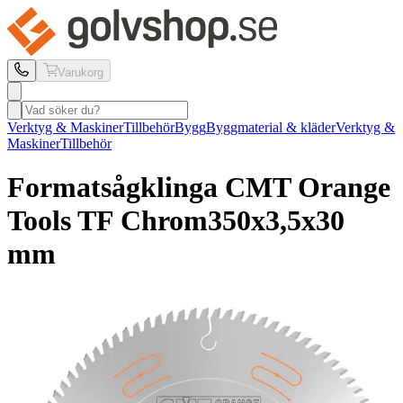
Varukorg
Verktyg & Maskiner
Tillbehör
Bygg
Byggmaterial & kläder
Verktyg &
Maskiner
Tillbehör
Formatsågklinga CMT Orange
Tools
TF Chrom
350x3,5x30
mm