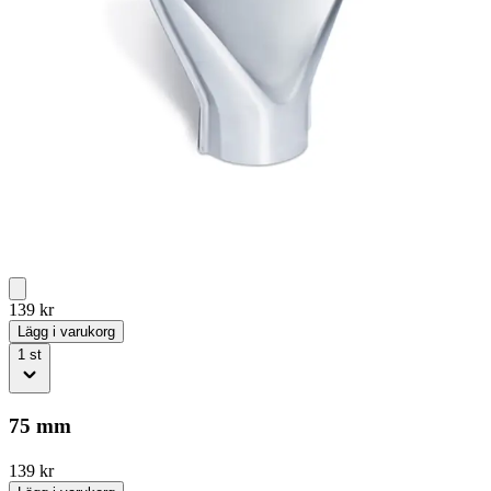
139
kr
Lägg i varukorg
1
st
75 mm
139
kr