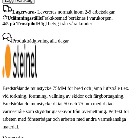
Lägg i varukorg
Lagervara
-
Levereras normalt inom 2-5 arbetsdagar.
Utlämningsställe
Fraktkostnad beräknas i varukorgen.
4/5 på Trustpilot
Högt betyg från våra kunder
Produktrådgivning
alla dagar
Bredstrålande munstycke 75MM för bred och jämn luftstråle t.ex.
vid torkning, formning, vallning av skidor och färgborttagning.
Bredstrålande munstycke riktat 50 och 75 mm med riktad
värmestråle som skyddar glasskivor från överhettning. Perfekt för
arbeten med fönsterbågar och arbeten med andra värmekänsliga
material.