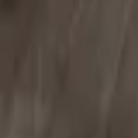
Favoriter
Varukorg
Alla produkter
010-140 01 02