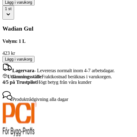
Lägg i varukorg
1
st
Wadian Gul
Volym: 1 L
423
kr
Lägg i varukorg
Lagervara
-
Levereras normalt inom 4-7 arbetsdagar.
Utlämningsställe
Fraktkostnad beräknas i varukorgen.
4/5 på Trustpilot
Högt betyg från våra kunder
Produktrådgivning
alla dagar