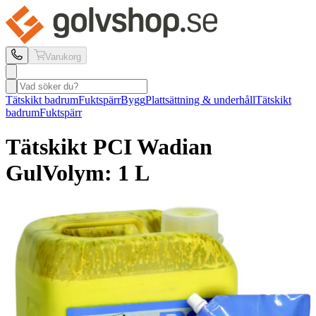
Varukorg
Tätskikt badrum
Fuktspärr
Bygg
Plattsättning & underhåll
Tätskikt
badrum
Fuktspärr
Tätskikt PCI
Wadian
Gul
Volym: 1 L