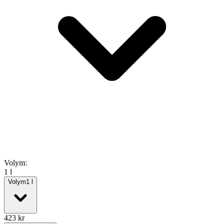
Volym
:
1 l
Volym
1
l
423
kr