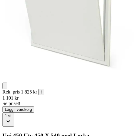
Rek. pris
1 825 kr
!
1 101
kr
Se priset!
Lägg i varukorg
1
st
Uni 450 Utv 450 X 540 med Lucka