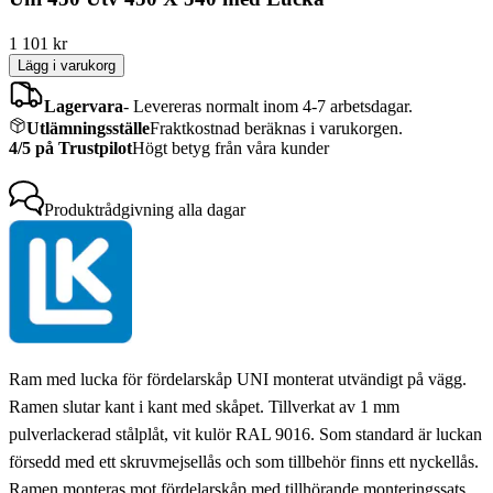
1 101
kr
Lägg i varukorg
Lagervara
-
Levereras normalt inom 4-7 arbetsdagar.
Utlämningsställe
Fraktkostnad beräknas i varukorgen.
4/5 på Trustpilot
Högt betyg från våra kunder
Produktrådgivning
alla dagar
Ram med lucka för fördelarskåp UNI monterat utvändigt på vägg.
Ramen slutar kant i kant med skåpet. Tillverkat av 1 mm
pulverlackerad stålplåt, vit kulör RAL 9016. Som standard är luckan
försedd med ett skruvmejsellås och som tillbehör finns ett nyckellås.
Ramen monteras mot fördelarskåp med tillhörande monteringssats