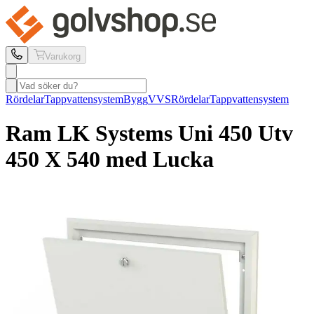
Varukorg
Rördelar
Tappvattensystem
Bygg
VVS
Rördelar
Tappvattensystem
Ram LK Systems
Uni 450 Utv
450 X 540 med Lucka