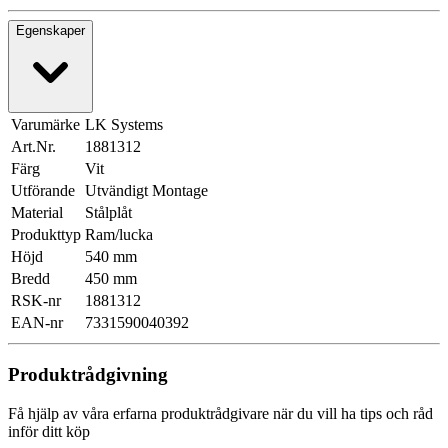
Egenskaper
Varumärke
LK Systems
Art.Nr.
1881312
Färg
Vit
Utförande
Utvändigt Montage
Material
Stålplåt
Produkttyp
Ram/lucka
Höjd
540 mm
Bredd
450 mm
RSK-nr
1881312
EAN-nr
7331590040392
Produktrådgivning
Få hjälp av våra erfarna produktrådgivare när du vill ha tips och råd
inför ditt köp