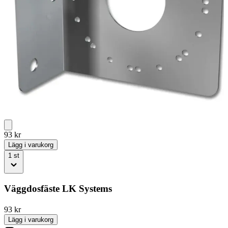
93
kr
Lägg i varukorg
1
st
Väggdosfäste LK Systems
93
kr
Lägg i varukorg