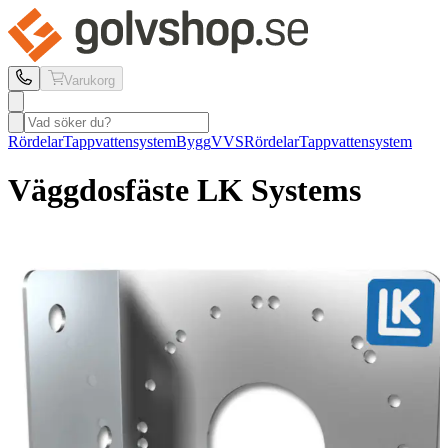
Varukorg
Rördelar
Tappvattensystem
Bygg
VVS
Rördelar
Tappvattensystem
Väggdosfäste LK Systems