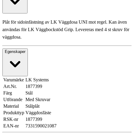
Plåt för sidoinfästning av LK Väggdosa UNI mot regel. Kan även
användas för LK Väggbockstöd Grip. Levereras med 4 st skruv för
väggdosa.
Egenskaper
Varumärke
LK Systems
Art.Nr.
1877399
Färg
Stål
Utförande
Med Skruvar
Material
Stålplåt
Produkttyp
Väggdosfäste
RSK-nr
1877399
EAN-nr
7331590021087