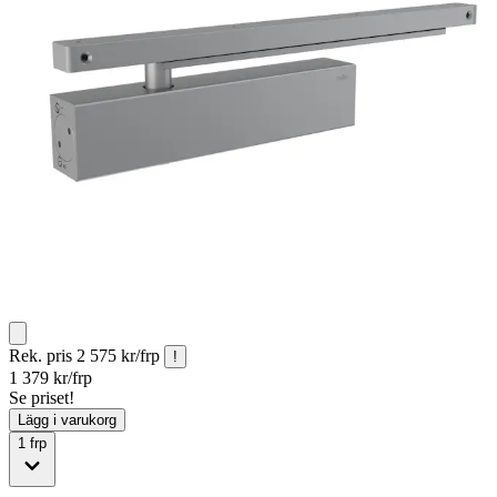
Rek. pris
2 575 kr/frp
!
1 379
kr/frp
Se priset!
Lägg i varukorg
1
frp