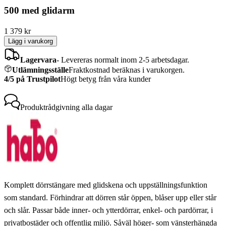
500 med glidarm
1 379
kr
Lägg i varukorg
Lagervara
-
Levereras normalt inom 2-5 arbetsdagar.
Utlämningsställe
Fraktkostnad beräknas i varukorgen.
4/5 på Trustpilot
Högt betyg från våra kunder
Produktrådgivning
alla dagar
Komplett dörrstängare med glidskena och uppställningsfunktion
som standard. Förhindrar att dörren står öppen, blåser upp eller står
och slår. Passar både inner- och ytterdörrar, enkel- och pardörrar, i
privatbostäder och offentlig miljö. Såväl höger- som vänsterhängda