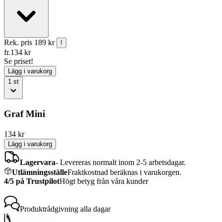
Rek. pris
189 kr
!
fr.
134
kr
Se priset!
Lägg i varukorg
1
st
Graf Mini
134
kr
Lägg i varukorg
Lagervara
-
Levereras normalt inom 2-5 arbetsdagar.
Utlämningsställe
Fraktkostnad beräknas i varukorgen.
4/5 på Trustpilot
Högt betyg från våra kunder
Produktrådgivning
alla dagar