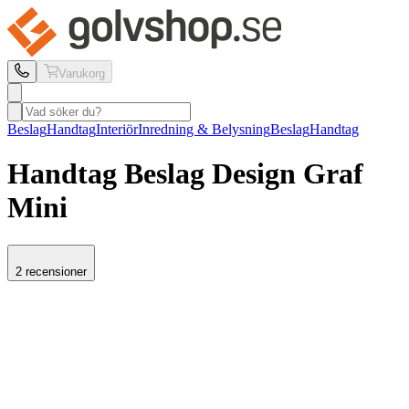
Varukorg
Beslag
Handtag
Interiör
Inredning & Belysning
Beslag
Handtag
Handtag Beslag Design
Graf
Mini
2 recensioner