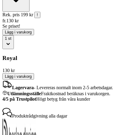
Rek. pris
199 kr
!
fr.
130
kr
Se priset!
Lägg i varukorg
1
st
Royal
130
kr
Lägg i varukorg
Lagervara
-
Levereras normalt inom 2-5 arbetsdagar.
Utlämningsställe
Fraktkostnad beräknas i varukorgen.
4/5 på Trustpilot
Högt betyg från våra kunder
Produktrådgivning
alla dagar