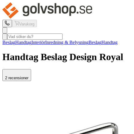
Varukorg
Beslag
Handtag
Interiör
Inredning & Belysning
Beslag
Handtag
Handtag Beslag Design
Royal
2 recensioner