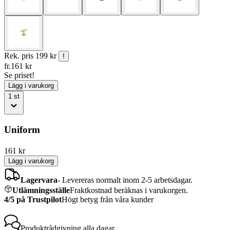
Rek. pris
199 kr
!
fr.
161
kr
Se priset!
Lägg i varukorg
1
st
Uniform
161
kr
Lägg i varukorg
Lagervara
-
Levereras normalt inom 2-5 arbetsdagar.
Utlämningsställe
Fraktkostnad beräknas i varukorgen.
4/5 på Trustpilot
Högt betyg från våra kunder
Produktrådgivning
alla dagar