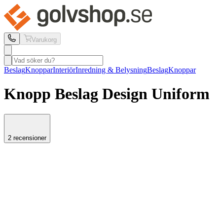
Varukorg
Beslag
Knoppar
Interiör
Inredning & Belysning
Beslag
Knoppar
Knopp Beslag Design
Uniform
2 recensioner