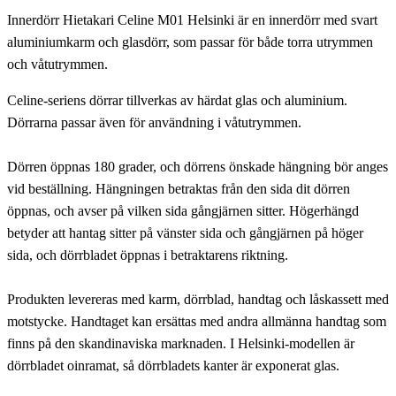
Innerdörr Hietakari Celine M01 Helsinki är en innerdörr med svart
aluminiumkarm och glasdörr, som passar för både torra utrymmen
och våtutrymmen.
Celine-seriens dörrar tillverkas av härdat glas och aluminium.
Dörrarna passar även för användning i våtutrymmen.
Dörren öppnas 180 grader, och dörrens önskade hängning bör anges
vid beställning. Hängningen betraktas från den sida dit dörren
öppnas, och avser på vilken sida gångjärnen sitter. Högerhängd
betyder att hantag sitter på vänster sida och gångjärnen på höger
sida, och dörrbladet öppnas i betraktarens riktning.
Produkten levereras med karm, dörrblad, handtag och låskassett med
motstycke. Handtaget kan ersättas med andra allmänna handtag som
finns på den skandinaviska marknaden. I Helsinki-modellen är
dörrbladet oinramat, så dörrbladets kanter är exponerat glas.