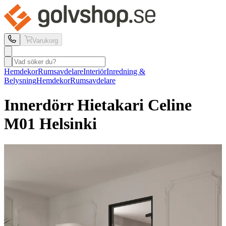
Varukorg
Hemdekor
Rumsavdelare
Interiör
Inredning &
Belysning
Hemdekor
Rumsavdelare
Innerdörr Hietakari
Celine
M01 Helsinki