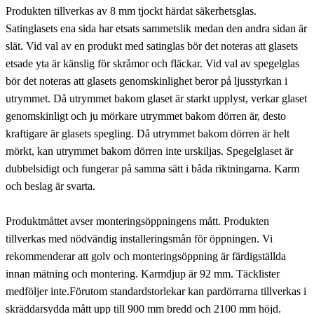
Produkten tillverkas av 8 mm tjockt härdat säkerhetsglas.
Satinglasets ena sida har etsats sammetslik medan den andra sidan är
slät. Vid val av en produkt med satinglas bör det noteras att glasets
etsade yta är känslig för skråmor och fläckar. Vid val av spegelglas
bör det noteras att glasets genomskinlighet beror på ljusstyrkan i
utrymmet. Då utrymmet bakom glaset är starkt upplyst, verkar glaset
genomskinligt och ju mörkare utrymmet bakom dörren är, desto
kraftigare är glasets spegling. Då utrymmet bakom dörren är helt
mörkt, kan utrymmet bakom dörren inte urskiljas. Spegelglaset är
dubbelsidigt och fungerar på samma sätt i båda riktningarna. Karm
och beslag är svarta.
Produktmåttet avser monteringsöppningens mått. Produkten
tillverkas med nödvändig installeringsmån för öppningen. Vi
rekommenderar att golv och monteringsöppning är färdigställda
innan mätning och montering. Karmdjup är 92 mm. Täcklister
medföljer inte.Förutom standardstorlekar kan pardörrarna tillverkas i
skräddarsydda mått upp till 900 mm bredd och 2100 mm höjd.