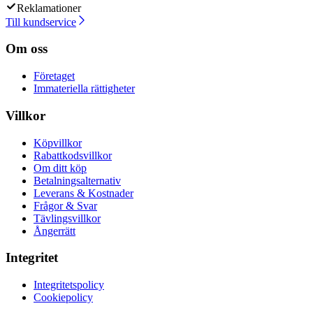
Reklamationer
Till kundservice
Om oss
Företaget
Immateriella rättigheter
Villkor
Köpvillkor
Rabattkodsvillkor
Om ditt köp
Betalningsalternativ
Leverans & Kostnader
Frågor & Svar
Tävlingsvillkor
Ångerrätt
Integritet
Integritetspolicy
Cookiepolicy