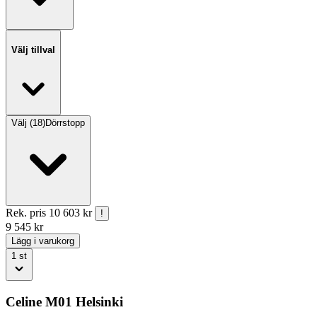
Välj tillval
Välj
(
18
)
Dörrstopp
Rek. pris
10 603 kr
!
9 545
kr
Lägg i varukorg
1
st
Celine M01 Helsinki