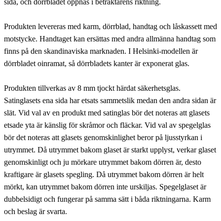
sida, och dörrbladet öppnas i betraktarens riktning.
Produkten levereras med karm, dörrblad, handtag och låskassett med
motstycke. Handtaget kan ersättas med andra allmänna handtag som
finns på den skandinaviska marknaden. I Helsinki-modellen är
dörrbladet oinramat, så dörrbladets kanter är exponerat glas.
Produkten tillverkas av 8 mm tjockt härdat säkerhetsglas.
Satinglasets ena sida har etsats sammetslik medan den andra sidan är
slät. Vid val av en produkt med satinglas bör det noteras att glasets
etsade yta är känslig för skråmor och fläckar. Vid val av spegelglas
bör det noteras att glasets genomskinlighet beror på ljusstyrkan i
utrymmet. Då utrymmet bakom glaset är starkt upplyst, verkar glaset
genomskinligt och ju mörkare utrymmet bakom dörren är, desto
kraftigare är glasets spegling. Då utrymmet bakom dörren är helt
mörkt, kan utrymmet bakom dörren inte urskiljas. Spegelglaset är
dubbelsidigt och fungerar på samma sätt i båda riktningarna. Karm
och beslag är svarta.