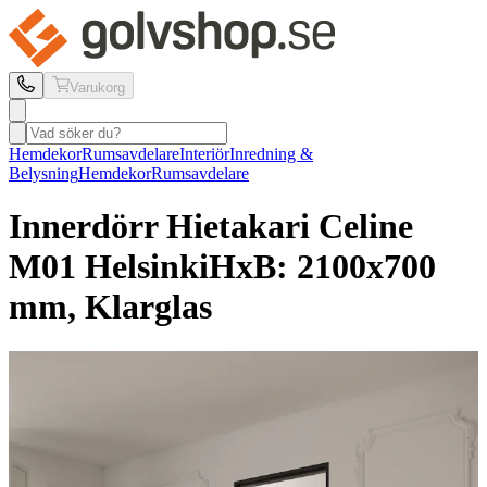
Varukorg
Hemdekor
Rumsavdelare
Interiör
Inredning &
Belysning
Hemdekor
Rumsavdelare
Innerdörr Hietakari
Celine
M01 Helsinki
HxB: 2100x700
mm, Klarglas