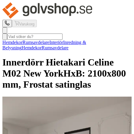
Varukorg
Hemdekor
Rumsavdelare
Interiör
Inredning &
Belysning
Hemdekor
Rumsavdelare
Innerdörr Hietakari
Celine
M02 New York
HxB: 2100x800
mm, Frostat satinglas