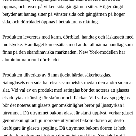
öppnas, och avser på vilken sida gångjärnen sitter. Högerhängd
betyder att hantag sitter på vänster sida och gångjärnen på höger
sida, och dörrbladet öppnas i betraktarens riktning.
Produkten levereras med karm, dörrblad, handtag och låskassett med
motstycke. Handtaget kan ersättas med andra allmänna handtag som
finns på den skandinaviska marknaden. New York-modellen har
aluminiumram runt dörrbladet.
Produkten tillverkas av 8 mm tjockt härdat säkerhetsglas.
Satinglasets ena sida har etsats sammetslik medan den andra sidan är
slät. Vid val av en produkt med satinglas bör det noteras att glasets
etsade yta är känslig för skråmor och fläckar. Vid val av spegelglas
bör det noteras att glasets genomskinlighet beror på ljusstyrkan i
utrymmet. Då utrymmet bakom glaset är starkt upplyst, verkar glaset
genomskinligt och ju mörkare utrymmet bakom dörren är, desto
kraftigare är glasets spegling. Då utrymmet bakom dörren är helt
mörkt, kan utrymmet bakom dörren inte urskiljas. Spegelglaset är