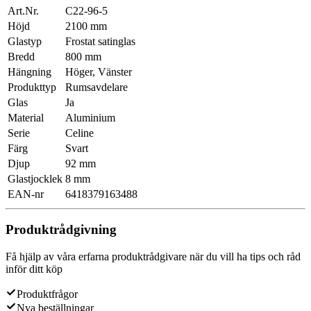
Art.Nr.
C22-96-5
Höjd
2100 mm
Glastyp
Frostat satinglas
Bredd
800 mm
Hängning
Höger, Vänster
Produkttyp
Rumsavdelare
Glas
Ja
Material
Aluminium
Serie
Celine
Färg
Svart
Djup
92 mm
Glastjocklek
8 mm
EAN-nr
6418379163488
Produktrådgivning
Få hjälp av våra erfarna produktrådgivare när du vill ha tips och råd
inför ditt köp
Produktfrågor
Nya beställningar