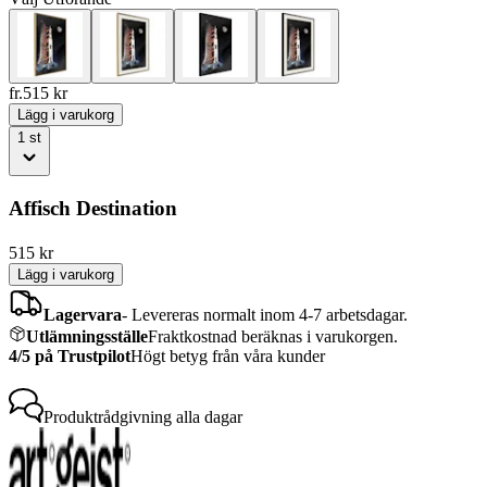
fr.
515
kr
Lägg i varukorg
1
st
Affisch Destination
515
kr
Lägg i varukorg
Lagervara
-
Levereras normalt inom 4-7 arbetsdagar.
Utlämningsställe
Fraktkostnad beräknas i varukorgen.
4/5 på Trustpilot
Högt betyg från våra kunder
Produktrådgivning
alla dagar