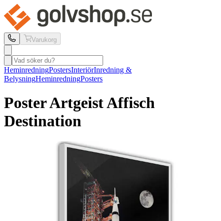
Varukorg
Heminredning
Posters
Interiör
Inredning &
Belysning
Heminredning
Posters
Poster Artgeist
Affisch
Destination