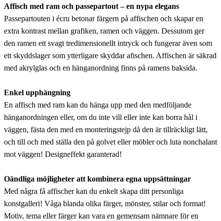
Affisch med ram och passepartout – en nypa elegans
Passepartouten i écru betonar färgern på affischen och skapar en
extra kontrast mellan grafiken, ramen och väggen. Dessutom ger
den ramen ett svagt tredimensionellt intryck och fungerar även som
ett skyddslager som ytterligare skyddar afischen. Affischen är säkrad
med akrylglas och en hänganordning finns på ramens baksida.
Enkel upphängning
En affisch med ram kan du hänga upp med den medföljande
hänganordningen eller, om du inte vill eller inte kan borra hål i
väggen, fästa den med en monteringstejp då den är tillräckligt lätt,
och till och med ställa den på golvet eller möbler och luta nonchalant
mot väggen! Designeffekt garanterad!
Oändliga möjligheter att kombinera egna uppsättningar
Med några få affischer kan du enkelt skapa ditt personliga
konstgalleri! Våga blanda olika färger, mönster, stilar och format!
Motiv, tema eller färger kan vara en gemensam nämnare för en