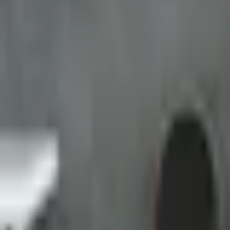
Favoriter
Varukorg
Alla produkter
010-140 01 02