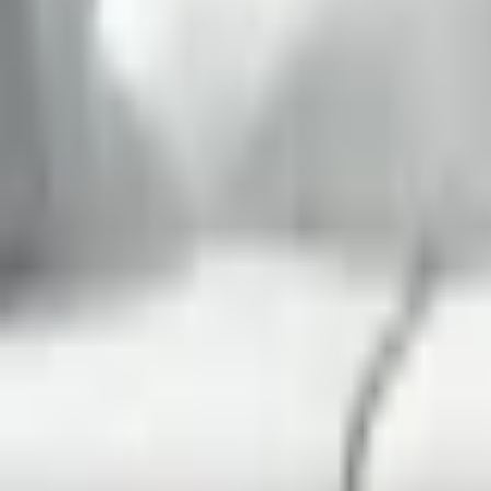
Favoriter
Varukorg
Alla produkter
010-140 01 02