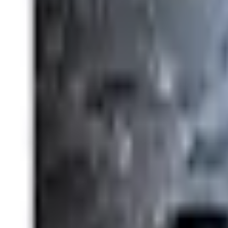
Favoriter
Varukorg
Alla produkter
010-140 01 02