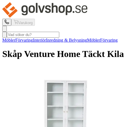
Varukorg
Möbler
Förvaring
Interiör
Inredning & Belysning
Möbler
Förvaring
Skåp Venture Home
Täckt Kila