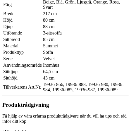
Beige, Blå, Grön, Ljusgrå, Orange, Rosa,
Färg
Svart
Bredd
217 cm
Höjd
80 cm
Djup
88 cm
Utförande
3-sitssoffa
Sittbredd
85 cm
Material
Sammet
Produkttyp
Soffa
Serie
Velvet
Användningsområde
Inomhus
Sittdjup
64,5 cm
Sitthöjd
43 cm
19936-866, 19936-888, 19936-980, 19936-
Tillverkarens Art.Nr.
984, 19936-985, 19936-987, 19936-989
Produktrådgivning
Få hjälp av våra erfarna produktrådgivare när du vill ha tips och råd
inför ditt köp