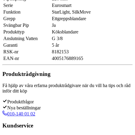
Serie
Eurosmart
Funktion
StarLight, SilkMove
Grepp
Ettgreppsblandare
Svängbar Pip
Ja
Produkttyp
Köksblandare
Anslutning Vatten
G 3/8
Garanti
5 år
RSK-nr
8182153
EAN-nr
4005176889165
Produktrådgivning
Få hjälp av våra erfarna produktrådgivare när du vill ha tips och råd
inför ditt köp
Produktfrågor
Nya beställningar
010-140 01 02
Kundservice