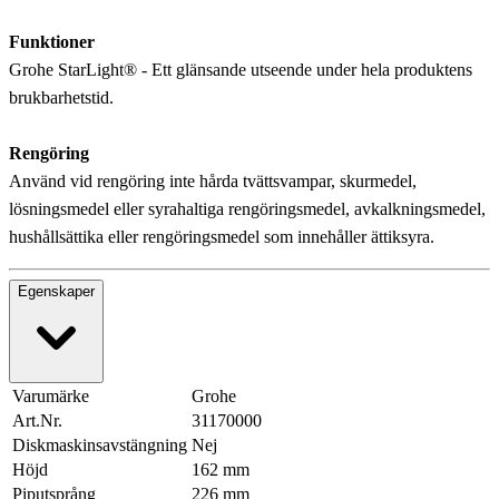
Funktioner
Grohe StarLight® - Ett glänsande utseende under hela produktens
brukbarhetstid.
Rengöring
Använd vid rengöring inte hårda tvättsvampar, skurmedel,
lösningsmedel eller syrahaltiga rengöringsmedel, avkalkningsmedel,
hushållsättika eller rengöringsmedel som innehåller ättiksyra.
Egenskaper
Varumärke
Grohe
Art.Nr.
31170000
Diskmaskinsavstängning
Nej
Höjd
162 mm
Piputsprång
226 mm