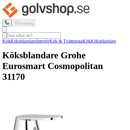
Varukorg
Kök
Köksblandare
Interiör
Kök & Tvättstuga
Kök
Köksblandare
Köksblandare Grohe
Eurosmart Cosmopolitan
31170