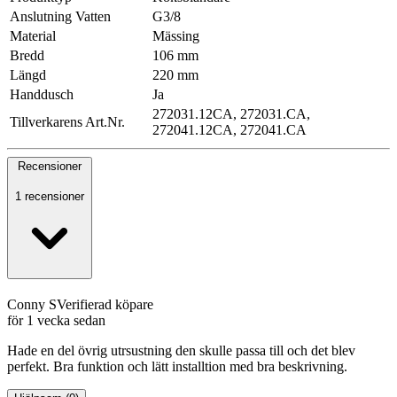
Anslutning Vatten
G3/8
Material
Mässing
Bredd
106 mm
Längd
220 mm
Handdusch
Ja
272031.12CA, 272031.CA,
Tillverkarens Art.Nr.
272041.12CA, 272041.CA
Recensioner
1 recensioner
Conny S
Verifierad köpare
för 1 vecka sedan
Hade en del övrig utrsustning den skulle passa till och det blev
perfekt. Bra funktion och lätt installtion med bra beskrivning.