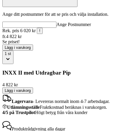
Ange ditt postnummer för att se pris och välja installation.
Ange
Postnummer
Rek. pris
6 020 kr
!
fr.
4 822
kr
Se priset!
Lägg i varukorg
1
st
INXX II med Utdragbar Pip
4 822
kr
Lägg i varukorg
Lagervara
-
Levereras normalt inom 4-7 arbetsdagar.
Utlämningsställe
Fraktkostnad beräknas i varukorgen.
4/5 på Trustpilot
Högt betyg från våra kunder
Produktrådgivning
alla dagar