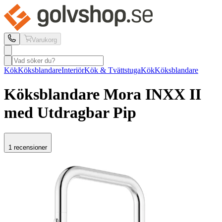
Varukorg
Kök
Köksblandare
Interiör
Kök & Tvättstuga
Kök
Köksblandare
Köksblandare Mora
INXX II
med Utdragbar Pip
1 recensioner