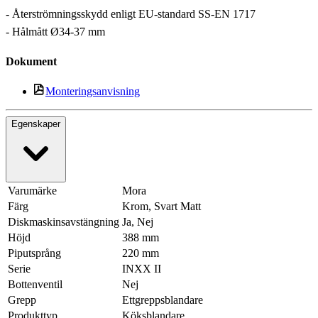
- Återströmningsskydd enligt EU-standard SS-EN 1717
- Hålmått Ø34-37 mm
Dokument
Monteringsanvisning
Egenskaper
Varumärke
Mora
Färg
Krom, Svart Matt
Diskmaskinsavstängning
Ja, Nej
Höjd
388 mm
Piputsprång
220 mm
Serie
INXX II
Bottenventil
Nej
Grepp
Ettgreppsblandare
Produkttyp
Köksblandare