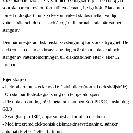
Köksblandare Mora INXX II med Utdragbar Pip har en tålig yta
som skapar en modern form till ett elegant, lyxigt kök. Blandaren
har ett utdragbart munstycke som enkelt skiftas mellan vanlig
vattenstråle och dusch – och återgår till normal stråle när vattnet
stängs av.
Den har integrerad diskmaskinsavstängning för största trygghet. Den
elektroniska diskmaskinsavstängningen är diskret placerad och
stänger av vattenförsörjningen till diskmaskinen efter 4 eller 12
timmar.
Egenskaper
- Utdragbart munstycke med två strålbilder (normal och sköljstråle)
- Omställbar flödesbegränsning och temperaturspärr
- Flexibla anslutningsrör i metallomspunnen Soft PEX®, anslutning
G3/8
- Svängbar pip 130°, anpassningsbar för olika diskhoar
- Med integrerad elektronisk diskmaskinsavstängning, stänger
automatisk efter 4 eller 12 timmar