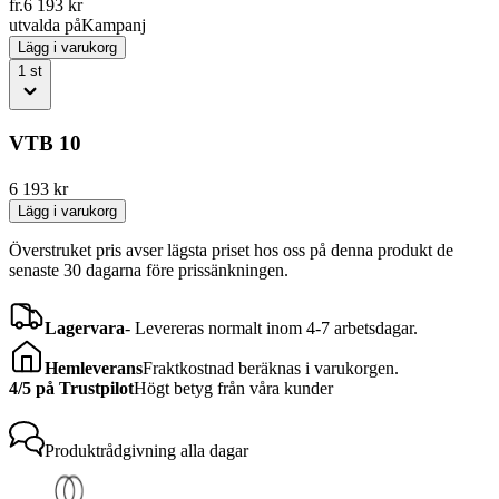
fr.
6 193
kr
utvalda på
Kampanj
Lägg i varukorg
1
st
VTB 10
6 193
kr
Lägg i varukorg
Överstruket pris avser lägsta priset hos oss på denna produkt de
senaste 30 dagarna före prissänkningen.
Lagervara
-
Levereras normalt inom 4-7 arbetsdagar.
Hemleverans
Fraktkostnad beräknas i varukorgen.
4/5 på Trustpilot
Högt betyg från våra kunder
Produktrådgivning
alla dagar