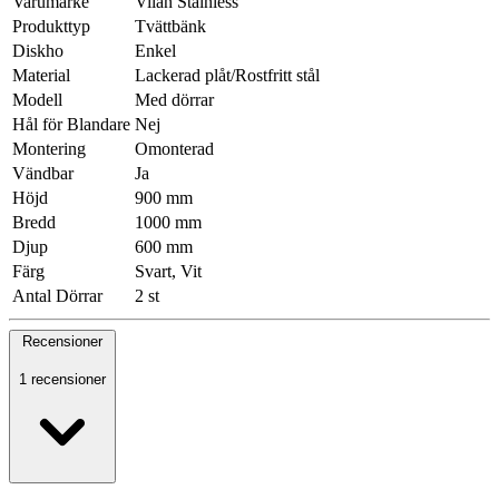
Varumärke
Vilan Stainless
Produkttyp
Tvättbänk
Diskho
Enkel
Material
Lackerad plåt/Rostfritt stål
Modell
Med dörrar
Hål för Blandare
Nej
Montering
Omonterad
Vändbar
Ja
Höjd
900 mm
Bredd
1000 mm
Djup
600 mm
Färg
Svart, Vit
Antal Dörrar
2 st
Recensioner
1 recensioner