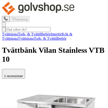
Varukorg
Tvättstuga
Tork- & Tvättillbehör
Interiör
Kök &
Tvättstuga
Tvättstuga
Tork- & Tvättillbehör
Tvättbänk Vilan Stainless
VTB
10
1 recensioner