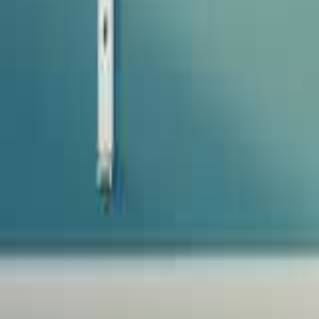
Favoriter
Varukorg
Alla produkter
010-140 01 02