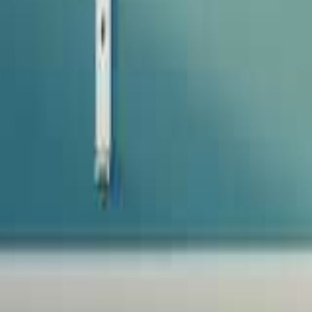
Favoriter
Varukorg
Alla produkter
010-140 01 02