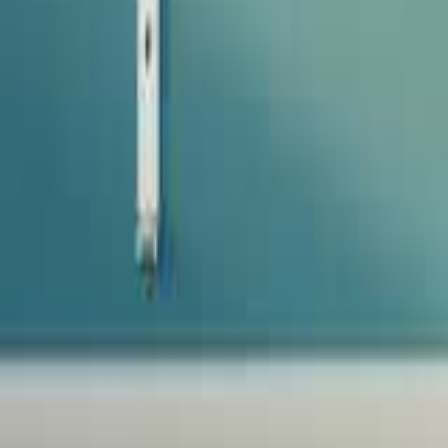
Favoriter
Varukorg
Alla produkter
010-140 01 02