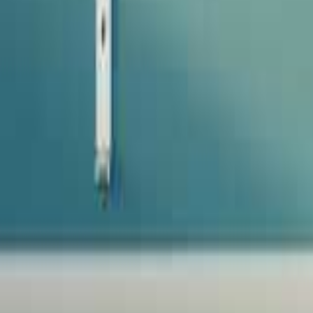
Favoriter
Varukorg
Alla produkter
010-140 01 02