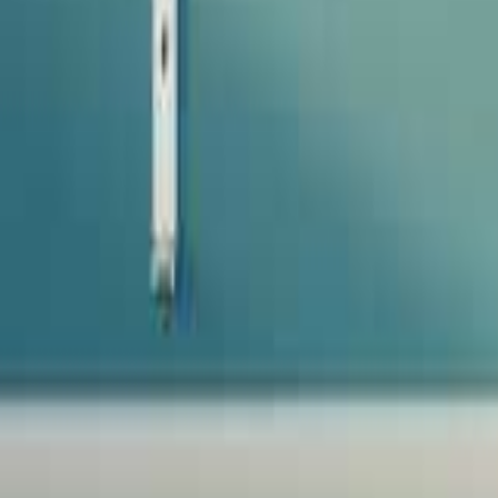
Favoriter
Varukorg
Alla produkter
010-140 01 02