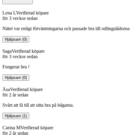
Lena L
Verifierad köpare
för 3 veckor sedan
Nätet var enligt förväntningarna och passade bra till odlingslådorna
Hjälpsam
(
0
)
Saga
Verifierad köpare
för 3 veckor sedan
Fungerar bra !
Hjälpsam
(
0
)
Åsa
Verifierad köpare
för 2 år sedan
Svårt att få till att sitta bra på bågarna.
Hjälpsam
(
1
)
Carina M
Verifierad köpare
för 2 år sedan