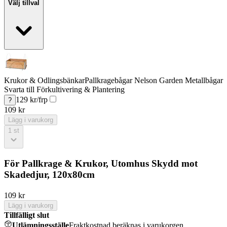
Välj tillval
Krukor & Odlingsbänkar
Pallkragebågar Nelson Garden Metallbågar
Svarta till Förkultivering & Plantering
129
kr/frp
?
109
kr
Lägg i varukorg
1
st
För Pallkrage & Krukor, Utomhus Skydd mot
Skadedjur, 120x80cm
109
kr
Lägg i varukorg
Tillfälligt slut
Utlämningsställe
Fraktkostnad beräknas i varukorgen.