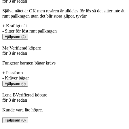
för 3 år sedan
Själva nätet är OK men resåren är alldeles för lös så det sitter inte åt
runt pallkragen utan det blir stora glipor, tyvärr.
+
Kraftigt nät
-
Sitter för löst runt pallkragen
Hjälpsam
(
4
)
Maj
Verifierad köpare
för 3 år sedan
Fungerar barmen bågar krävs
+
Passform
-
Kräver bågar
Hjälpsam
(
0
)
Lena B
Verifierad köpare
för 3 år sedan
Kunde vara lite högre.
Hjälpsam
(
0
)