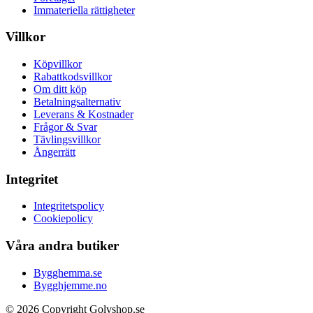
Immateriella rättigheter
Villkor
Köpvillkor
Rabattkodsvillkor
Om ditt köp
Betalningsalternativ
Leverans & Kostnader
Frågor & Svar
Tävlingsvillkor
Ångerrätt
Integritet
Integritetspolicy
Cookiepolicy
Våra andra butiker
Bygghemma.se
Bygghjemme.no
© 2026 Copyright Golvshop.se