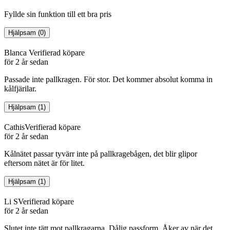
Fyllde sin funktion till ett bra pris
Hjälpsam
(
0
)
Blanca
Verifierad köpare
för 2 år sedan
Passade inte pallkragen. För stor. Det kommer absolut komma in
kålfjärilar.
Hjälpsam
(
1
)
Cathis
Verifierad köpare
för 2 år sedan
Kålnätet passar tyvärr inte på pallkragebågen, det blir glipor
eftersom nätet är för litet.
Hjälpsam
(
1
)
Li S
Verifierad köpare
för 2 år sedan
Slutet inte tätt mot pallkragarna. Dålig passform. Åker av när det