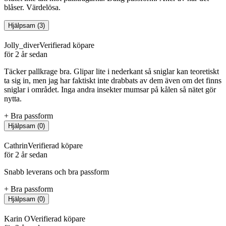
blåser. Värdelösa.
Hjälpsam
(
3
)
Jolly_diver
Verifierad köpare
för 2 år sedan
Täcker pallkrage bra. Glipar lite i nederkant så sniglar kan teoretiskt
ta sig in, men jag har faktiskt inte drabbats av dem även om det finns
sniglar i området. Inga andra insekter mumsar på kålen så nätet gör
nytta.
+
Bra passform
Hjälpsam
(
0
)
Cathrin
Verifierad köpare
för 2 år sedan
Snabb leverans och bra passform
+
Bra passform
Hjälpsam
(
0
)
Karin O
Verifierad köpare