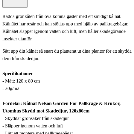
Rädda grönkålen från ovälkomna gäster med ett smidigt kålnät.
Kålnätet har resår och kan stöttas upp med hjälp av pallkragebågar.
Kålnätet släpper igenom vatten och luft, men håller skadegörande
insekter utanför.
Sätt upp ditt kålnät så snart du planterat ut dina plantor för att skydda
dem från skadedjur.
Specifikationer
- Mått: 120 x 80 cm
- 30g/m2
Fördelar: Kålnät Nelson Garden För Pallkrage & Krukor,
Utomhus Skydd mot Skadedjur, 120x80cm
- Skyddar grönsaker från skadedjur
- Släpper igenom vatten och luft
- Lätt att montera med pallkragebågar