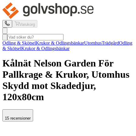
Varukorg
Odling & Skötsel
Krukor & Odlingsbänkar
Utomhus
Trädgård
Odling
& Skötsel
Krukor & Odlingsbänkar
Kålnät Nelson Garden
För
Pallkrage & Krukor, Utomhus
Skydd mot Skadedjur,
120x80cm
15 recensioner