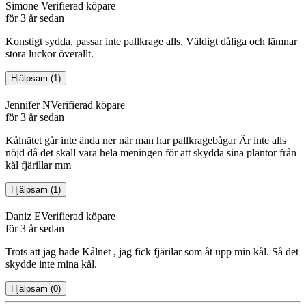
Simone
Verifierad köpare
för 3 år sedan
Konstigt sydda, passar inte pallkrage alls. Väldigt dåliga och lämnar
stora luckor överallt.
Hjälpsam
(
1
)
Jennifer N
Verifierad köpare
för 3 år sedan
Kålnätet går inte ända ner när man har pallkragebågar Är inte alls
nöjd då det skall vara hela meningen för att skydda sina plantor från
kål fjärillar mm
Hjälpsam
(
1
)
Daniz E
Verifierad köpare
för 3 år sedan
Trots att jag hade Kålnet , jag fick fjärilar som åt upp min kål. Så det
skydde inte mina kål.
Hjälpsam
(
0
)