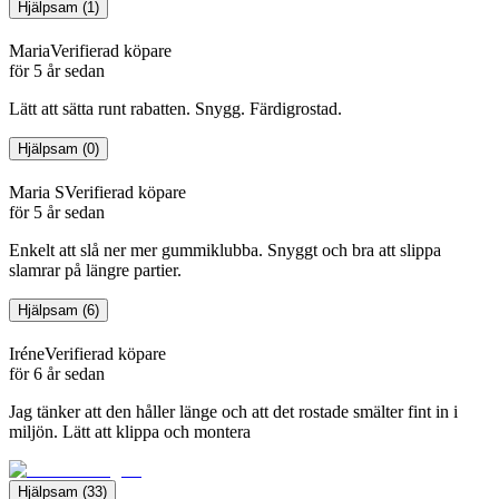
Hjälpsam
(
1
)
Maria
Verifierad köpare
för 5 år sedan
Lätt att sätta runt rabatten. Snygg. Färdigrostad.
Hjälpsam
(
0
)
Maria S
Verifierad köpare
för 5 år sedan
Enkelt att slå ner mer gummiklubba. Snyggt och bra att slippa
slamrar på längre partier.
Hjälpsam
(
6
)
Iréne
Verifierad köpare
för 6 år sedan
Jag tänker att den håller länge och att det rostade smälter fint in i
miljön. Lätt att klippa och montera
Hjälpsam
(
33
)