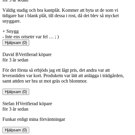
Väldig stadig och bra kantplåt. Kommer att byta ut de som vi
tidigare har i blank plåt, till dessa i rost, då det blev så mycket
snyggare.
+
Snygg
-
Inte ens orisetrr var fel … ; )
Hjälpsam
(
0
)
David B
Verifierad köpare
för 3 år sedan
För det första så erbjöds jag ett lågt pris, det andra var att
leverastiden var kort. Produketn var lätt att anlägga i trädgården,
samt attden ser bra ut mot gräs och blommor.
Hjälpsam
(
0
)
Stefan H
Verifierad köpare
för 3 år sedan
Funkar enligt mina förväntningar
Hjälpsam
(
0
)