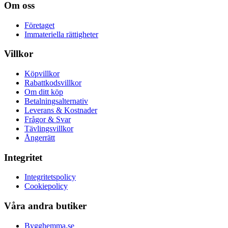
Om oss
Företaget
Immateriella rättigheter
Villkor
Köpvillkor
Rabattkodsvillkor
Om ditt köp
Betalningsalternativ
Leverans & Kostnader
Frågor & Svar
Tävlingsvillkor
Ångerrätt
Integritet
Integritetspolicy
Cookiepolicy
Våra andra butiker
Bygghemma.se