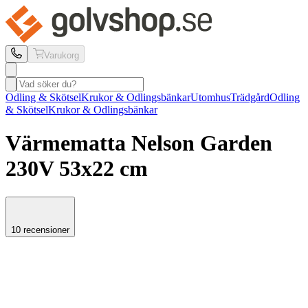
Varukorg
Odling & Skötsel
Krukor & Odlingsbänkar
Utomhus
Trädgård
Odling
& Skötsel
Krukor & Odlingsbänkar
Värmematta Nelson Garden
230V 53x22 cm
10 recensioner