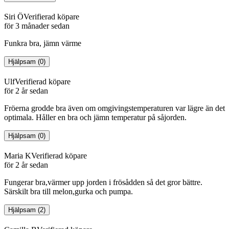
Siri Ö
Verifierad köpare
för 3 månader sedan
Funkra bra, jämn värme
Hjälpsam
(
0
)
Ulf
Verifierad köpare
för 2 år sedan
Fröerna grodde bra även om omgivingstemperaturen var lägre än det
optimala. Håller en bra och jämn temperatur på såjorden.
Hjälpsam
(
0
)
Maria K
Verifierad köpare
för 2 år sedan
Fungerar bra,värmer upp jorden i frösådden så det gror bättre.
Särskilt bra till melon,gurka och pumpa.
Hjälpsam
(
2
)