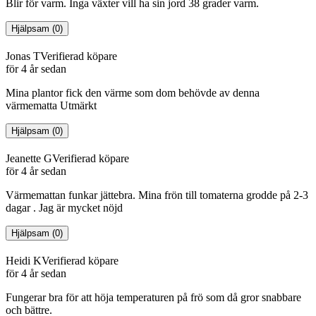
Blir för varm. Inga växter vill ha sin jord 38 grader varm.
Hjälpsam
(
0
)
Jonas T
Verifierad köpare
för 4 år sedan
Mina plantor fick den värme som dom behövde av denna
värmematta Utmärkt
Hjälpsam
(
0
)
Jeanette G
Verifierad köpare
för 4 år sedan
Värmemattan funkar jättebra. Mina frön till tomaterna grodde på 2-3
dagar . Jag är mycket nöjd
Hjälpsam
(
0
)
Heidi K
Verifierad köpare
för 4 år sedan
Fungerar bra för att höja temperaturen på frö som då gror snabbare
och bättre.