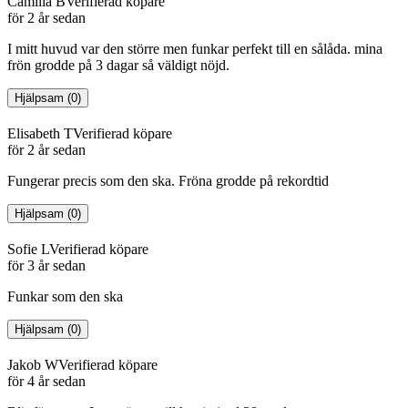
Camilla B
Verifierad köpare
för 2 år sedan
I mitt huvud var den större men funkar perfekt till en sålåda. mina
frön grodde på 3 dagar så väldigt nöjd.
Hjälpsam
(
0
)
Elisabeth T
Verifierad köpare
för 2 år sedan
Fungerar precis som den ska. Fröna grodde på rekordtid
Hjälpsam
(
0
)
Sofie L
Verifierad köpare
för 3 år sedan
Funkar som den ska
Hjälpsam
(
0
)
Jakob W
Verifierad köpare
för 4 år sedan