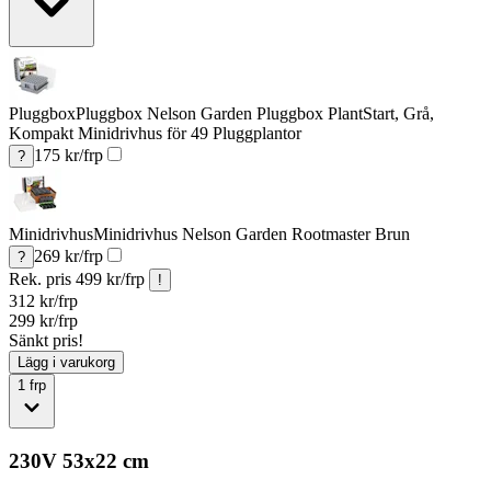
Pluggbox
Pluggbox Nelson Garden Pluggbox PlantStart, Grå,
Kompakt Minidrivhus för 49 Pluggplantor
175
kr/frp
?
Minidrivhus
Minidrivhus Nelson Garden Rootmaster Brun
269
kr/frp
?
Rek. pris
499 kr/frp
!
312
kr/frp
299
kr/frp
Sänkt pris!
Lägg i varukorg
1
frp
230V 53x22 cm