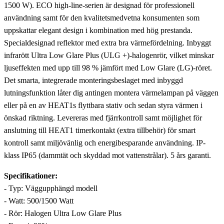
1500 W). ECO high-line-serien är designad för professionell
användning samt för den kvalitetsmedvetna konsumenten som
uppskattar elegant design i kombination med hög prestanda.
Specialdesignad reflektor med extra bra värmefördelning. Inbyggt
infrarött Ultra Low Glare Plus (ULG +)-halogenrör, vilket minskar
ljuseffekten med upp till 98 % jämfört med Low Glare (LG)-röret.
Det smarta, integrerade monteringsbeslaget med inbyggd
lutningsfunktion låter dig antingen montera värmelampan på väggen
eller på en av HEAT1s flyttbara stativ och sedan styra värmen i
önskad riktning. Levereras med fjärrkontroll samt möjlighet för
anslutning till HEAT1 timerkontakt (extra tillbehör) för smart
kontroll samt miljövänlig och energibesparande användning. IP-
klass IP65 (dammtät och skyddad mot vattenstrålar). 5 års garanti.
Specifikationer:
- Typ: Väggupphängd modell
- Watt: 500/1500 Watt
- Rör: Halogen Ultra Low Glare Plus