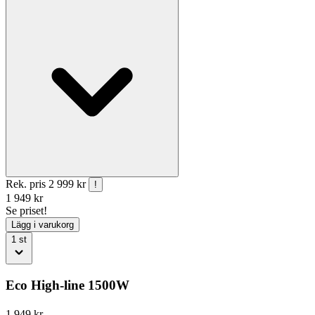
Rek. pris
2 999 kr
!
1 949
kr
Se priset!
Lägg i varukorg
1
st
Eco High-line 1500W
1 949
kr