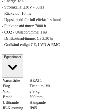
- Energi: 92%
- Strömkälla: 230V - 50Hz
- Räckvidd: 16 m2
- Uppstartstid för full effekt: 1 sekund
- Funktionstid timer: 7000 h
- CO2 - Utsläpp/timme: 1 kg
- Driftkostnad/timme: Ca 3,30 kr
- Godkänd enligt: CE, LVD & EMC
Egenskaper
Varumärke
HEAT1
Färg
Titanium, Vit
Vikt
2,9 kg
Bredd
590 mm
Utförande
Hängande
IP-Klassning
IP65