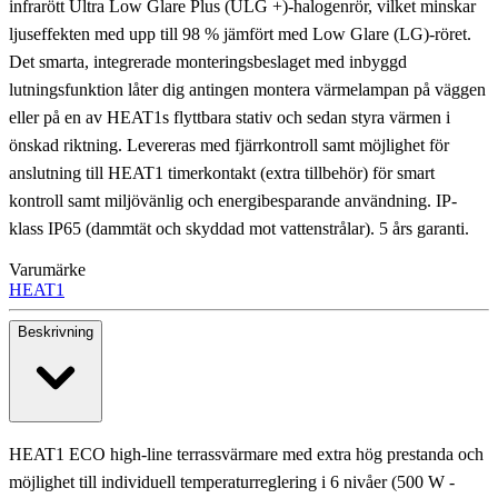
infrarött Ultra Low Glare Plus (ULG +)-halogenrör, vilket minskar
ljuseffekten med upp till 98 % jämfört med Low Glare (LG)-röret.
Det smarta, integrerade monteringsbeslaget med inbyggd
lutningsfunktion låter dig antingen montera värmelampan på väggen
eller på en av HEAT1s flyttbara stativ och sedan styra värmen i
önskad riktning. Levereras med fjärrkontroll samt möjlighet för
anslutning till HEAT1 timerkontakt (extra tillbehör) för smart
kontroll samt miljövänlig och energibesparande användning. IP-
klass IP65 (dammtät och skyddad mot vattenstrålar). 5 års garanti.
Varumärke
HEAT1
Beskrivning
HEAT1 ECO high-line terrassvärmare med extra hög prestanda och
möjlighet till individuell temperaturreglering i 6 nivåer (500 W -