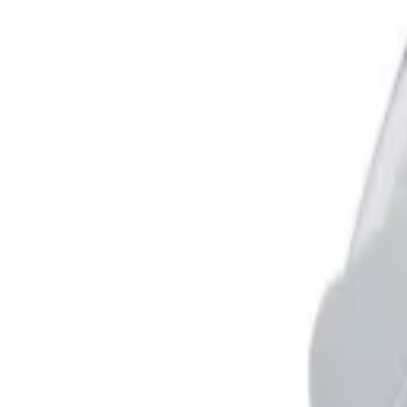
Favoriter
Varukorg
Alla produkter
010-140 01 02