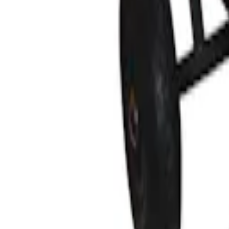
Favoriter
Varukorg
Alla produkter
010-140 01 02