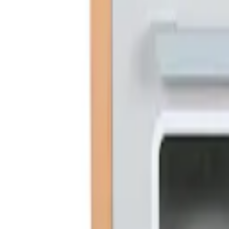
Favoriter
Varukorg
Alla produkter
010-140 01 02