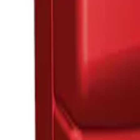
Favoriter
Varukorg
Alla produkter
010-140 01 02